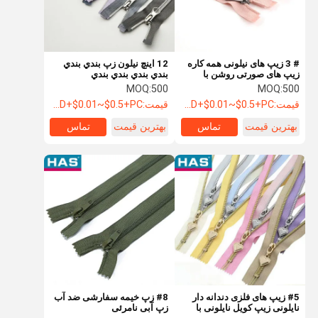
# 3 زیپ های نیلونی همه کاره
12 اينچ نيلون زپ بندي بندي
زیپ های صورتی روشن با
بندي بندي بندي بندي
کشنده فلزی
MOQ:
500
MOQ:
500
قیمت:
USD+$0.01~$0.5+PC
قیمت:
USD+$0.01~$0.5+PC
بهترین قیمت
تماس
بهترین قیمت
تماس
خانه
محصولات
نمایش VR
دربارهی ما
#5 زیپ های فلزی دندانه دار
#8 زپ خیمه سفارشی ضد آب
نایلونی زیپ کویل نایلونی با
زپ آبی نامرئی