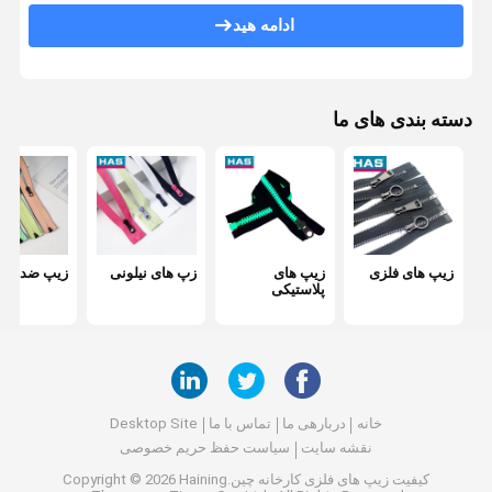
سگک قابل تنظیم
ادامه هید
فلز بند
دسته بندی های ما
زیپ های فلزی
زیپ های
زپ های نیلونی
زیپ ضد آب
پلاستیکی
خانه
دربارهی ما
تماس با ما
Desktop Site
نقشه سایت
سیاست حفظ حریم خصوصی
کیفیت
زیپ های فلزی
کارخانه چین.Copyright © 2026 Haining