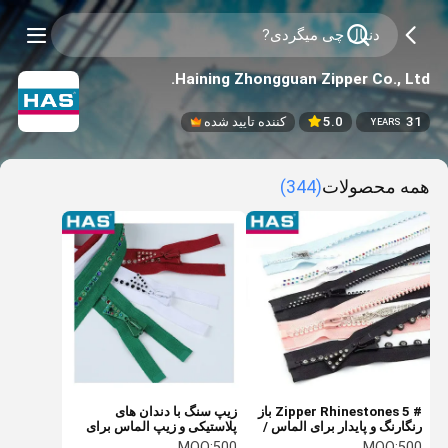
Haining Zhongguan Zipper Co., Ltd.
31
5.0
کننده تایید شده
YEARS
همه محصولات
(344)
# 5 Zipper Rhinestones باز
زیپ سنگ با دندان های
رنگارنگ و پایدار برای الماس /
پلاستیکی و زیپ الماس برای
rhinestone
استفاده از لباس های مد
MOQ:
500
MOQ:
500