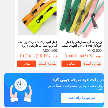
زیپ ضدآب سفارشی با قفل
قفل اتوماتيک شماره 7 زپ ضد
خودکار PU TPU با انتهای بسته
آب زپ ضد آب نارنجي / زرد
نامرئی
MOQ:
500
MOQ:
500
قیمت:
USD+$0.01~$0.5+PC
قیمت:
USD+$0.01~$0.5+PC
بهترین قیمت
تماس
بهترین قیمت
تماس
در وقت خود صرفه جویی کنید
اجازه دهید با بهترین محصولات با شما تماس
بگیریم.
نیاز خود را ارائه دهید