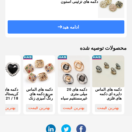
دکمه های تزئینی استون
ادامه هید
محصولات توصیه شده
دکمه های الماس
دکمه های 20
دکمه های الماس
دکمه های ق
دایره ای دکمه
میلی متری
مربع دکمه های
های فلزی
غیرمستقیم سیاه
رنگ آمیزی زنک
1 / 28
سفارشی 11
مربع دکمه دست
برای کت های
میلیمتر دکم
میلی متری برای
ساز با سوراخ
زنانه
های کریستا
بهترین قیمت
بهترین قیمت
بهترین قیمت
بهترین ق
پیراهن
مربع
سیاه