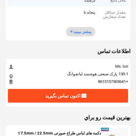
محل منبع
درشت
مقدار حداقل
پنجاه تا
تعداد سفارش
بیشتر ببینید
اطلاعات تماس
Ms. lori
130-1 پارک صنعتی هوشمند لیانچوانگ
+8615157303641
اکنون تماس بگیرید
بهترين قيمت رو براي
دکمه های لباس طراح صورتی 17.5mm / 22.5mm