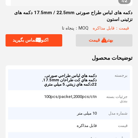
2
4
/
دکمه های لباس طراح صورتی 17.5mm / 22.5mm دکمه های
تزئینی استون
قیمت：قابل مذاکره
MOQ：پنجاه تا
بهترین قیمت
اکنون تماس بگیرید
توضیحات محصول
برجسته
,
دکمه هاي لباس طراحي صورتی
,
دکمه هاي کت طراحان 17.5mm
22دکمه هاي زينتي.5 ميلي متري
جزئیات بسته
100pcs/packet,2000pcs/ctn
بندی
شماره مدل
10 میلی متر
قیمت
قابل مذاکره