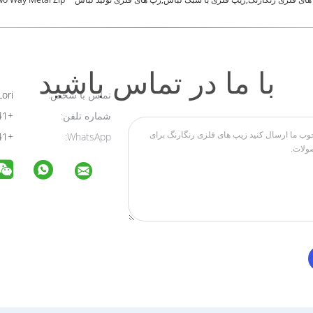
با ما در تماس باشید
تماس با شخص:
Lori
شماره تلفن:
+8615157303641
+8615157303641
WhatsApp: