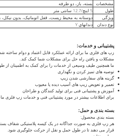
مشخصات
بسته، باز، دو طرفه
طول
5 اینچ/12.7 سانتی متر
ویژگی
دوستانه به محیط زیست، قفل اتوماتیک، بدون نیکل، 
نوع دندان
دندانهاي Y
پشتیبانی و خدمات:
زپ های فلزی ما برای ارائه عملکرد قابل اعتماد و دوام ساخته ش
مشکلات و یافتن راه حل برای مشکلات شما کمک کند..
ما همچنین طیف وسیعی از خدمات را برای کمک به اطمینان از ط
توصیه های تمیز کردن و نگهداری
گزینه های سفارشی شدن زیپ
تعمیر و تعویض زیپ های آسیب دیده یا معیوب
آموزش و پشتیبانی فنی برای تولید کنندگان و طراحان
برای اطلاعات بیشتر در مورد پشتیبانی فنی و خدمات زپ فلزی ما، 
بسته بندی و حمل:
بسته بندی محصول:
هر زپ فلزی به صورت جداگانه در یک کیسه پلاستیکی شفاف بسته 
قرار می دهند تا در طول حمل و نقل از حرکت جلوگیری شود.