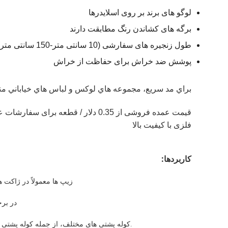
لوگو های برند بر روی اسلایدرها
برگه های کشاندن رنگ مطابقت دارند
طول زنجیره های سفارشی (10 سانتی متر-150 سانتی متر)
پوشش ضد خراش برای حفاظت از خراش
براي مد سريع، مجموعه هاي لوکس و لباس هاي خياباني مناسب است اين زپ 
فلزی با کیفیت بالا
کاربردها:
زیپ ها معمولاً در ژاکت ها
در بر
کوله پشتی های مختلف، از جمله کوله پشتی مدرسه، کوله پشتی پیاده روی و کوله پشتی مسافرت، به طور گسترده ای از زیپ استفاده می کنند تا دسترسی آسان به محتویات درون آنها باشد.