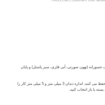
YKK,CCC,GCC, Customers' Color Sample
با این زیپ های فلزی پر جنب و جوش ارتقا دهید، که برای پوشاک و لوازم جانبی مدرن ساخته شده اند. در 15+ رنگ جسورانه (نهون صورتی، آبی فلزی، سبز پاستل) و پایان
از آلیاژ آلومینیوم سبک یا فولاد گالوانیزه ساخته شده است، زپ ها در برابر زنگ مقاومت می کنند و شکل خود را در هنگام شستن حفظ می کنند. اندازه دندان 3 میلی متر و 5 میلی متر کار را
ه یا باز انتخاب کنید.