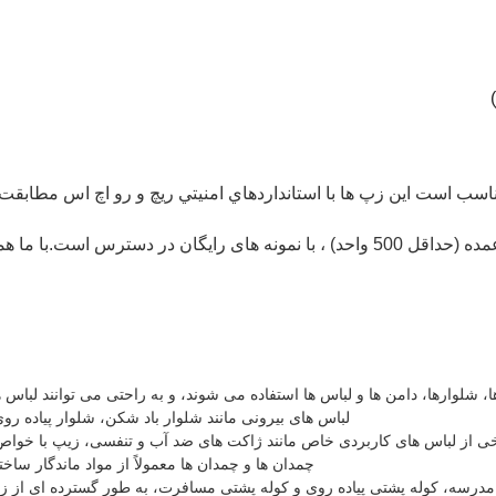
ها با استانداردهاي امنيتي ريچ و رو اچ اس مطابقت دارندبرای 2 سال تست میشن،000+
قیمت عمده فروشی از 0.35 دلار / قطعه برای سفارشات عمده (حداقل 500 واحد) ، با نمونه 
، شلوارها، دامن ها و لباس ها استفاده می شوند، و به راحتی می توانند لباس ها ر
لباس های بیرونی مانند شلوار باد شکن، شلوار پیاده روی
خی از لباس های کاربردی خاص مانند ژاکت های ضد آب و تنفسی، زیپ با خواص
چمدان ها و چمدان ها معمولاً از مواد ماندگار سا