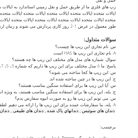
حمل و نقل:
زپ هاي فلزي ما از طريق حمل و نقل زميني استاندارد به ايالات متحد
ايالات متحده ايالات متحده ايالات متحده ايالات متحده ايالات متحده 
متحده ايالات متحده ايالات متحده ايالات متحده ايالات متحده ايالات
طور معمول در عرض 1-2 روز کاری پردازش می شوند و زمان ارسال بسته به مقصد متفاوت استگزینه های حمل و نقل سریع نیز با هزینه اضافی در دسترس هستند.
سوالات متداول:
س: نام تجاری این زیپ ها چیست؟
A: نام تجاری این زیپ ها HAS است.
سوال: شماره های مدل های مختلف این زیپ ها چه هستند؟
پاسخ: ما 6 مدل مختلف برای این زیپ ها داریم که شماره 3، 5، 7، 8، 10 و 12 هستند.
س: این زیپ ها کجا ساخته می شوند؟
ج: این زیپ ها در چین ساخته شده اند.
س: آیا این زیپ ها برای استفاده سنگین مناسب هستند؟
ج: بله، این زیپ ها برای استفاده سنگین مناسب هستند، به ویژه اندازه های 
س: می تونم این زیپ ها رو به صورت انبوه سفارش بدم؟
A: بله، ما سفارشات عمده برای این زیپ ها را ارائه می دهیم. لطفا برای اطلاعات بیشتر با ما تماس بگیرید.
دندان های سوئیس
,
دندانهاي پاک شده
,
دندان های طبیعی
,
دندان 
برچسب:
زیپ های دو طرفه سنگین,Zippers را جدا می کند,زپ فلزي دو طرفه
زیپ 